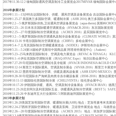
2017年11.30-12.2 缅甸国际通风空调及制冷工业展览会2017MIVAR 缅甸国际会展中
2016年参展计划
2016年1.11—13沙特吉达国际制冷、供暖、通风空调及设备展览会 吉达国际会展中
2016年1.25-27 美国奥兰多国际空调、暖通制冷展（AHR 2016) 奥兰多国际会展中心
2016年2.2—5 俄罗斯国际供热,卫浴通风空调设备展览会（aqua-therm) 莫斯科CR
2016年2.23—26 日本东京国际暖通空调展览会（HVA&CR-2016）东京国际展览馆
2016年2.25—27 印度国际制冷空调展览会 （ACREX 2016）孟买国际展览中心
2016年3.2—5 俄罗斯国际供热空调通风及制冷设备展览会（CLIMATE WORL
2016年4.13-16 卡塔尔国际制冷空调展览会（CHRVI）多哈会展中心
2016年5.4--7 土耳其国际制冷空调暖通展览会（SODEX）伊斯坦布尔会展中心
2016年5.21—5.24第14届哈萨克斯坦中国商品展 阿塔肯特展览中心（Atakent）
2016年5.23--25马来西亚国际制冷、空调及电力展览会（REVAC & TENAGA） K
2016年6.1--4 伊拉克国际空调制冷展（IRAQ-HVAC Expo） 埃尔比勒会展中心
2016年7.27-29 印尼国际制冷空调制冷及冷链展（HVACR INDONESIA &COLD 
2016年8.12-14 斯里兰卡国际通风、空调及制冷展会（SIVAR-2016）斯里兰卡展览
2016年9.20-22 墨西哥国际制冷空调、供暖及通风设备展（AHR EXPO MEXIC
2016年9.28-30 印尼国际水产海鲜及肉类冷冻冷藏设备展（IISM-2016）雅加达展览
2016年10.11-13 德国纽伦堡国际制冷展（CHILLVENTA）纽伦堡会展中心
2016年10.17-20 伊朗国际供暖、通风、空调及制冷设备展会（HVACR IRAN）德
2016年11.23-26北非阿尔及利亚国际五金、供暖通风及制冷空调展（BEST 5）SAF
2016年11.23-26 中东迪拜五大行业展BIG 5 阿联酋迪拜国际展览中心
2015年参展计划
2015年1.26-28美国芝加哥国际空调、暖通制冷展(AHR) 地点：芝加哥麦考米克展
2015年2.24-27西班牙国际空调制冷、暖通及泵阀、卫浴管件展览会 地点：马德里
2015年2.26—28 印度国际制冷空调展览会 （ACREX 2015） 地点：班加罗尔国际
2015年3.3-6俄罗斯国际供热空调通风及制冷设备展览会（CLIMATE WORLD） 