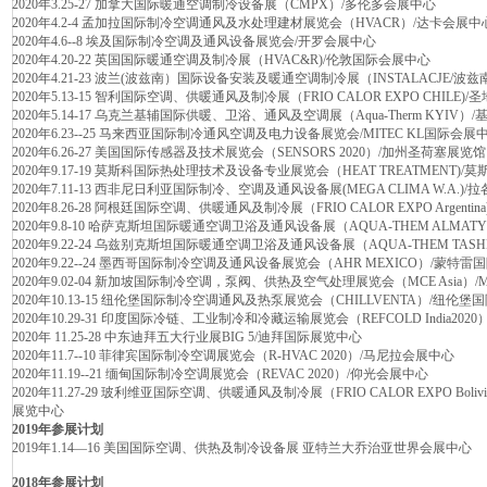
2020年3.25-27 加拿大国际暖通空调制冷设备展（CMPX）/多伦多会展中心
2020年4.2-4 孟加拉国际制冷空调通风及水处理建材展览会（HVACR）/达卡会展中
2020年4.6--8 埃及国际制冷空调及通风设备展览会/开罗会展中心
2020年4.20-22 英国国际暖通空调及制冷展（HVAC&R)/伦敦国际会展中心
2020年4.21-23 波兰(波兹南）国际设备安装及暖通空调制冷展（INSTALACJE/
2020年5.13-15 智利国际空调、供暖通风及制冷展（FRIO CALOR EXPO CHILE
2020年5.14-17 乌克兰基辅国际供暖、卫浴、通风及空调展（Aqua-Therm KYIV
2020年6.23--25 马来西亚国际制冷通风空调及电力设备展览会/MITEC KL国际会展
2020年6.26-27 美国国际传感器及技术展览会（SENSORS 2020）/加州圣荷塞展览馆
2020年9.17-19 莫斯科国际热处理技术及设备专业展览会（HEAT TREATMENT)
2020年7.11-13 西非尼日利亚国际制冷、空调及通风设备展(MEGA CLIMA W.A.)
2020年8.26-28 阿根廷国际空调、供暖通风及制冷展（FRIO CALOR EXPO Argenti
2020年9.8-10 哈萨克斯坦国际暖通空调卫浴及通风设备展（AQUA-THEM ALMATY
2020年9.22-24 乌兹别克斯坦国际暖通空调卫浴及通风设备展（AQUA-THEM TASHK
2020年9.22--24 墨西哥国际制冷空调及通风设备展览会（AHR MEXICO）/蒙特
2020年9.02-04 新加坡国际制冷空调，泵阀、供热及空气处理展览会（MCE Asia）/Marin
2020年10.13-15 纽伦堡国际制冷空调通风及热泵展览会（CHILLVENTA）/纽伦
2020年10.29-31 印度国际冷链、工业制冷和冷藏运输展览会（REFCOLD India202
2020年 11.25-28 中东迪拜五大行业展BIG 5/迪拜国际展览中心
2020年11.7--10 菲律宾国际制冷空调展览会（R-HVAC 2020）/马尼拉会展中心
2020年11.19--21 缅甸国际制冷空调展览会（REVAC 2020）/仰光会展中心
2020年11.27-29 玻利维亚国际空调、供暖通风及制冷展（FRIO CALOR EXPO Bolivia
展览中心
2019年参展计划
2019年1.14—16 美国国际空调、供热及制冷设备展 亚特兰大乔治亚世界会展中心
2018年参展计划