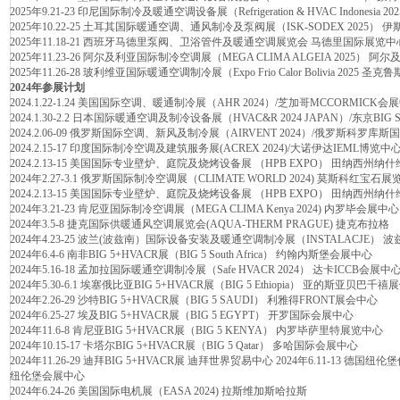
2025年9.21-23 印尼国际制冷及暖通空调设备展（Refrigeration & HVAC Indonesi
2025年10.22-25 土耳其国际暖通空调、通风制冷及泵阀展（ISK-SODEX 2025）
2025年11.18-21 西班牙马德里泵阀、卫浴管件及暖通空调展览会 马德里国际展览中
2025年11.23-26 阿尔及利亚国际制冷空调展（MEGA CLIMA ALGEIA 2025） 
2025年11.26-28 玻利维亚国际暖通空调制冷展（Expo Frio Calor Bolivia 2025 
2024年参展计划
2024.1.22-1.24 美国国际空调、暖通制冷展（AHR 2024）/芝加哥MCCORMICK会
2024.1.30-2.2 日本国际暖通空调及制冷设备展（HVAC&R 2024 JAPAN）/东京BIG 
2024.2.06-09 俄罗斯国际空调、新风及制冷展（AIRVENT 2024）/俄罗斯科罗库
2024.2.15-17 印度国际制冷空调及建筑服务展(ACREX 2024)/大诺伊达IEML博览中
2024.2.13-15 美国国际专业壁炉、庭院及烧烤设备展 （HPB EXPO） 田纳西州
2024年2.27-3.1 俄罗斯国际制冷空调展（CLIMATE WORLD 2024) 莫斯科红宝石展
2024.2.13-15 美国国际专业壁炉、庭院及烧烤设备展 （HPB EXPO） 田纳西州
2024年3.21-23 肯尼亚国际制冷空调展（MEGA CLIMA Kenya 2024) 内罗毕会展中心
2024年3.5-8 捷克国际供暖通风空调展览会(AQUA-THERM PRAGUE) 捷克布拉格
2024年4.23-25 波兰(波兹南）国际设备安装及暖通空调制冷展（INSTALACJE）
2024年6.4-6 南非BIG 5+HVACR展（BIG 5 South Africa） 约翰内斯堡会展中心
2024年5.16-18 孟加拉国际暖通空调制冷展（Safe HVACR 2024） 达卡ICCB会展中
2024年5.30-6.1 埃塞俄比亚BIG 5+HVACR展（BIG 5 Ethiopia） 亚的斯亚贝巴千禧
2024年2.26-29 沙特BIG 5+HVACR展（BIG 5 SAUDI） 利雅得FRONT展会中心
2024年6.25-27 埃及BIG 5+HVACR展（BIG 5 EGYPT） 开罗国际会展中心
2024年11.6-8 肯尼亚BIG 5+HVACR展（BIG 5 KENYA） 内罗毕萨里特展览中心
2024年10.15-17 卡塔尔BIG 5+HVACR展（BIG 5 Qatar） 多哈国际会展中心
2024年11.26-29 迪拜BIG 5+HVACR展 迪拜世界贸易中心 2024年6.11-13 德国纽伦
纽伦堡会展中心
2024年6.24-26 美国国际电机展（EASA 2024) 拉斯维加斯哈拉斯