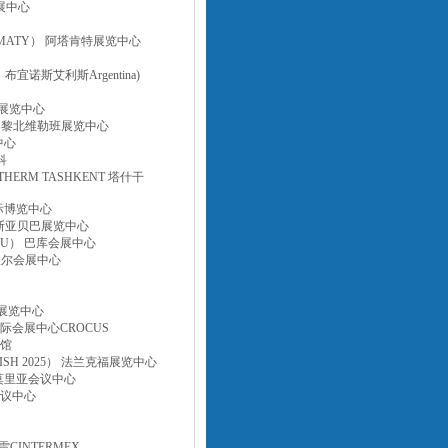
会展中心
LMATY） 阿塔肯特展览中心
布宜诺斯艾利斯Argentina)
EX展览中心
） 巴黎北维勒班展览中心
中心
科
ERM TASHKENT 塔什干
国际博览中心
 亚的斯亚贝巴展览中心
AKU） 巴库会展中心
阿尔及尔会展中心
际展览中心
斯国际会展中心CROCUS
览馆
SH 2025） 法兰克福展览中心
尔良莫里亚会议中心
滩会议中心
雷CINTERMEX