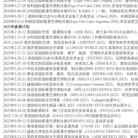
2026年4.22-24 乌拉圭国际暖通空调制冷展（Expo Frio Calor Uruguay 2026） 
2026年5.27-29 智利国际暖通空调制冷展(Expo Frio Calor Chile 2026) 圣地亚哥国
2026年6.06-09 沙特国际暖通空调制冷展HVAC R &BIG 5（一期） 利雅得前沿博览
2026年6.30-7.2 德国科隆过滤与分离技术设备工业展览会（Filtech 2026） 科隆国
2026年9.9-11 阿根廷国际暖通空调制冷展(Expo Frio Calor Argentina 2026) 布
2025年参展计划
2025年2.10-12 美国国际空调、暖通制冷展（AHR 2025） 奥兰多ORANGE会展中心
2025年2.15-18 沙特国际暖通空调制冷展HVAC R &BIG 5 利雅得国际展览中心
2025.2.04-07 俄罗斯国际空调、新风及制冷展（AIRVENT 2025） 俄罗斯科罗库
2025年2.25-28 俄罗斯国际制冷空调展（CLIMATE WORLD 2025) 莫斯科红宝石展
2025年3.17-21 法兰克福国际浴室设备、楼宇、能源、空调技术及再生能源展览会（I
2025年4.29-5.1 美国国际过滤/分离展览及技术会议（FILTXPO 2025） 迈阿密海
2025年5.07-10 印度尼西亚国际冷链及海鲜、肉类加工展（IISM & ICE） 雅加达
2025年5.20-23 伊拉克国际建材及暖通通、制冷展(ERBIL EXPO 2025) 埃尔比勒
2025年5.20-22 摩洛哥国际空调、通风、制冷及供热展（REFRIGAIR 2025） 卡萨
2025年5.20-22 尼日利亚国际暖通空调制冷展（MEGA CLIMA NIGERIA 2025）
2025年5.21-23 越南国际冷链及制冷展（CO-refrgeration Vietnam 2025） 胡志明
2025年6.18-20 肯尼亚国际暖通空调制冷展（MEGA CLIMA KENYA 2025） 内
2025年6.17-19 加纳国际暖通空调制冷展（MEGA CLIMA GHANA 2025） 阿克
2025年6.04-06 南非国际制冷空调展（FRIGAIR 2025） Gallagher会展中心
2025年6.11-13 德国纽伦堡传感器+测试 2025（SENSOR+TEST) 纽伦堡会展中心
2025年6.24-26 英国暖通制冷、阀门卫浴及室内安装展览会（INSTALLER SHO
2025.7.20-22 美国国际电机展（EASA 2025) GAYLORD国家度假会议中心
2025年9.09-12 巴西国际暖通空调制冷展(FEBRAVA 2025) 圣保罗会展
2025年9.10-12 柬埔寨国际空调、制冷及通风展（CIVAR’25） DIECC金边国际会展
2025年9.11-13 越南洁净室技术及暖通空调制冷展（CLEANFACT/RHVAC 2025）
2025年9.23-25 墨西哥国际制冷空调及通风设备展览会（AHR MEXICO 2025） 蒙特