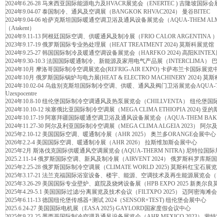
2024年6.26-28 马来西亚国际能源电力及HVACR展览会（ENERTEC ) 吉隆坡国际
2024年9.04-07 泰国制冷、通风及空调展（BANGKOK RHVAC2024） 曼谷BITEC
2024年9.04-06 哈萨克斯坦国际暖通空调卫浴及通风设备展览会（AQUA-THEM A
（Atakent）
2024年9.11-13 阿根廷国际空调、供暖通风及制冷展（FRIO CALOR ARGENTINA ） 
2023年9.17-19 俄罗斯国际专业热处理展（HEAT TREATMENT 2024) 莫斯科展览馆
2024年9.25-27 韩国国际制冷及暖通空调设备展览会（HARFKO 2024) 高阳KINT
2024年9.30-10.3 法国国际暖通制冷、新能源及家用电气产品展（INTERCLIMA
2024年10月 摩洛哥国际制冷空调展览会(REFRIG-AIR EXPO) 卡萨布兰卡国际展览
2024年10月 俄罗斯国际锅炉与电力展(HEAT & ELECTRO MACHINERY 2024) 莫斯
2024年10.02-04 乌兹别克斯坦国际制冷空调、供暖、通风及阀门卫浴展览会AQUA-TH
Uzexpocentre
2024年10.8-10 纽伦堡国际制冷空调通风及热泵展览会（CHILLVENTA） 纽伦堡
2024年10.10-12 埃塞俄比亚国际制冷空调展（MEGA CLIMA ETHIOPIA 2024)
2024年10.17-19 阿塞拜疆国际暖通空调卫浴及通风设备展览会（AQUA-THEM B
2024年11.27-30 阿尔及利亚国际制冷空调展（MEGA CLIMA ALGEIA 2023） 
2025年2.10-12 美国国际空调、暖通制冷展（AHR 2025） 奥兰多ORANGE会展中心
2026年2.2-4 美国国际空调、暖通制冷展（AHR 2026） 拉斯维加斯会展中心
2025年2月 斯洛伐克国际供暖通风空调展览会 (AQUA-THERM NITRA) 尼特拉国
2025.2.11-14 俄罗斯国际空调、新风及制冷展（AIRVENT 2024） 俄罗斯科罗库
2025年2.25-28 俄罗斯国际制冷空调展（CLIMATE WORLD 2025) 莫斯科红宝石展
2025年3.17-21 法兰克福国际浴室设备、楼宇、能源、空调技术及再生能源展览会（I
2025年3.26-29 美国国际专业壁炉、庭院及烧烤设备展（HPB EXPO 2025 新奥
2025年4.29-5.1 美国国际过滤/分离展览及技术会议（FILTXPO 2025） 迈阿密海
2025年6.11-13 德国纽伦堡传感器+测试 2024（SENSOR+TEST) 纽伦堡会展中心
2025.6.24-27 美国国际电机展（EASA 2025) GAYLORD国家度假会议中心
2025年9.23-25 墨西哥国际制冷空调及通风设备展览会（AHR MEXICO 2023） 蒙特