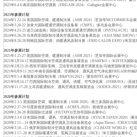
2025年6.4-6 南非国际制冷空调展（FRIGAIR 2024） Gallagher会展中心
...
2023年参展计划
2024年1.22-24 美国国际空调、暖通制冷展（AHR 2024）/芝加哥MCCORMICK会
2024年3.20-22 加拿大国际暖通空调制冷设备展（CMPX）/多伦多会展中心
2024年4.23-25 波兰(波兹南）国际设备安装及暖通空调制冷展（INSTALACJE）
2024年6.26-28 马来西亚国际制冷通风空调及电力设备展览会（ASIA M&E SHOW
2024年8.26-28 阿根廷国际空调、供暖通风及制冷展（FRIO CALOR EXPO )/布宜诺斯艾
...
2021年参展计划
2021年1.25-27 美国国际空调、暖通制冷展（AHR 2021）/芝加哥国际会展中心
2021年3月10-12 韩国国际制冷空调及通风设备展览会（HARFKO ）/KINTEX国
2021年2月23-26 西班牙国际泵阀、卫浴管件及暖通空调展览会/马德里国际展览中心
2021年6月9-11 2021年南非国际暖通、空调制冷、通风及空气净化展FRIGAIR/约
2021年9.1-4 泰国曼谷国际制冷展（R&HVAC2021）/曼谷BITEC会展中心
2021年9月14-17 巴西国际制冷空调、通风、供暖、空气净化展 （FEBRAVA）/
2021年11.17-20 土耳其暖通制冷、通风空调及泵阀展览会（SODEX-2021）/伊斯
...
2020年参展计划
2020年2.3-5 美国国际空调、暖通制冷展（AHR 2020）/奥兰多国际会展中心
2020年2.27-29 印度新德里国际制冷展（ACREX-2020）/新德里会展中心
2020年2.26-28 美国国际过滤展（FILTXPO)/芝加哥国际会展中心
2020年3.3-6 日本国际供暖、通风、空调及制冷展览会（HVACR JAPAN-2020）/
2020年2.11—14 俄罗斯国际暖通空调及卫浴设备展览会（Aqua-Therm）/CROCU
2020年3.10—13 俄罗斯国际制冷空调及通风设备展览会（CLIMATE WORLD）/
2020年3.17--20 米兰国际暖通空调、泵阀卫浴展览会（MCE）/米兰国际会展中心