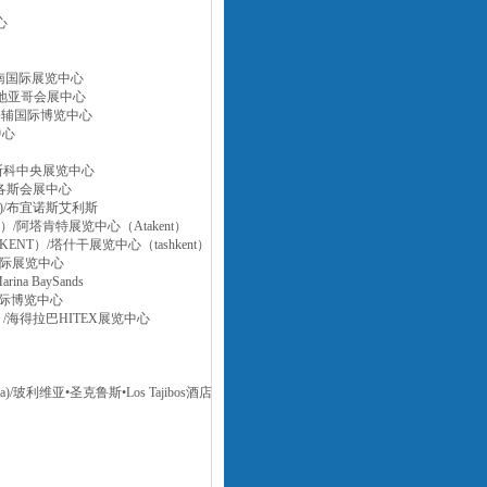
心
波兹南国际展览中心
)/圣地亚哥会展中心
）/基辅国际博览中心
中心
/莫斯科中央展览中心
/拉各斯会展中心
na)/布宜诺斯艾利斯
）/阿塔肯特展览中心（Atakent）
ENT）/塔什干展览中心（tashkent）
雷国际展览中心
a BaySands
堡国际博览中心
0）/海得拉巴HITEX展览中心
)/玻利维亚•圣克鲁斯•Los Tajibos酒店