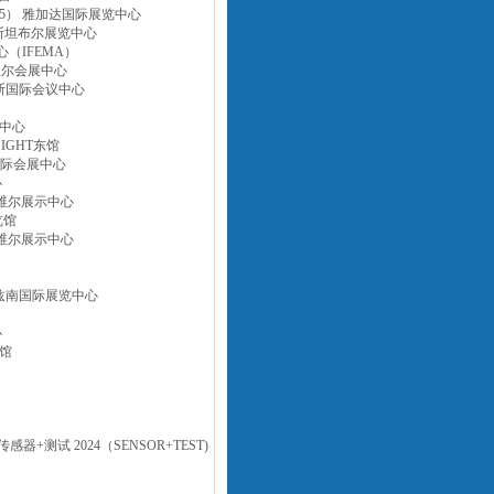
a 2025） 雅加达国际展览中心
 伊斯坦布尔展览中心
心（IFEMA）
阿尔及尔会展中心
圣克鲁斯国际会议中心
展中心
SIGHT东馆
斯国际会展中心
心
纳什维尔展示中心
览馆
纳什维尔展示中心
 波兹南国际展览中心
心
展馆
堡传感器+测试 2024（SENSOR+TEST)