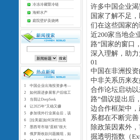
冷冻冷藏暨冷链
许多中国企业渴
海鲜水产
国家了解不足，
庭院壁炉及烧烤
们在这些国家的
近200家当地
路”国家的窗口
深入理解，助力
01
中国在非洲投资
中非关系历来友
1
中国企业出海投资参考—
合作论坛启动以来
2
如何跟进参展客户后续工
路”倡议提出后
3
当我让DeepSeek
4
让2025年“又稳又赚
边合作框架中，
5
参加境外行业展会后，该
系都在不断完善
6
[拉美篇]如何深挖拉美
除政策因素外，
7
墨西哥市场“蛋糕“很大
8
俄罗斯收款问题频现，如
掘透明指数（Extracti